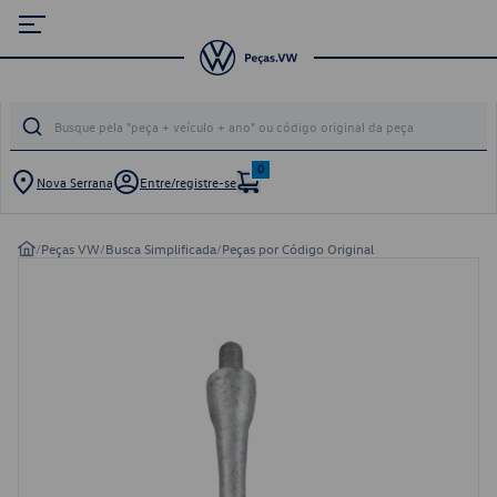
0
Nova Serrana
Entre/registre-se
/
Peças VW
/
Busca Simplificada
/
Peças por Código Original