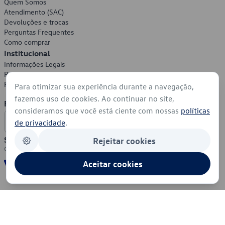
Quem Somos
Atendimento (SAC)
Devoluções e trocas
Perguntas Frequentes
Como comprar
Institucional
Informações Legais
Política de Privacidade
Política de Cookies
Para otimizar sua experiência durante a navegação,
fazemos uso de cookies. Ao continuar no site,
Formas de Pagamento
consideramos que você está ciente com nossas
políticas
de privacidade
.
Segurança
Rejeitar cookies
Aceitar cookies
© 2026 - Volkswagen do Brasil - Todos os direitos reservados