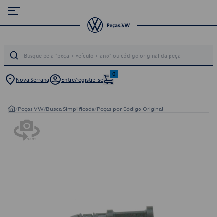
0
Nova Serrana
Entre/registre-se
/
Peças VW
/
Busca Simplificada
/
Peças por Código Original