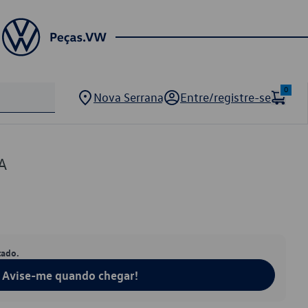
0
Nova Serrana
Entre/registre-se
A
tado.
Avise-me quando chegar!