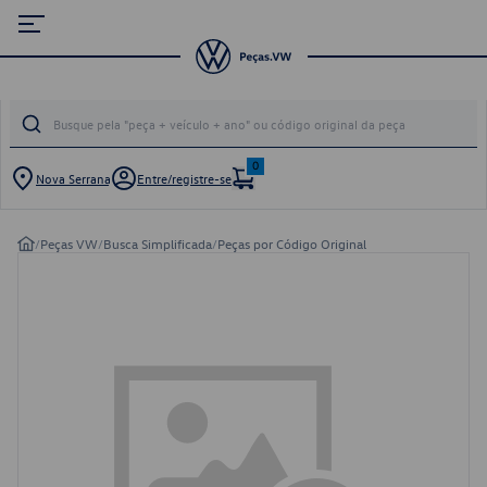
0
Nova Serrana
Entre/registre-se
/
Peças VW
/
Busca Simplificada
/
Peças por Código Original