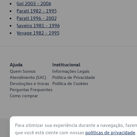
Gol 2003 - 2006
Parati 1982 - 1995
Parati 1996 - 2002
Saveiro 1981 - 1996
Voyage 1982 - 1995
Ajuda
Institucional
Quem Somos
Informações Legais
Atendimento (SAC)
Política de Privacidade
Devoluções e trocas
Política de Cookies
Perguntas Frequentes
Como comprar
Para otimizar sua experiência durante a navegação, faze
© 2026 - Volkswagen do Brasil - Todos os direitos reservados
que você está ciente com nossas
políticas de privacidade
.