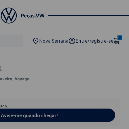
0
Nova Serrana
Entre/registre-se
1
 Saveiro, Voyage
tado.
Avise-me quando chegar!