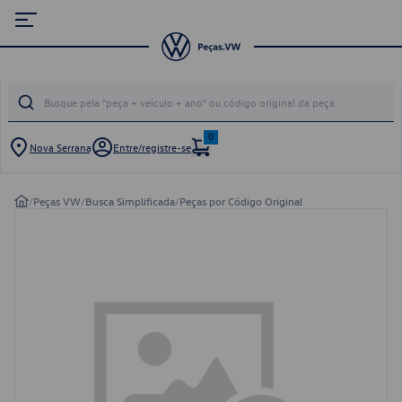
0
Nova Serrana
Entre/registre-se
/
Peças VW
/
Busca Simplificada
/
Peças por Código Original