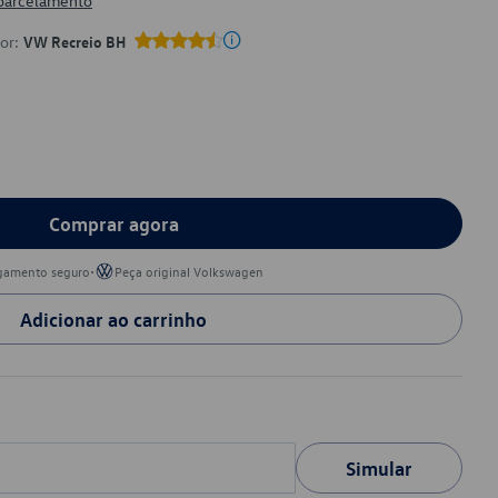
 parcelamento
por:
VW Recreio BH
Comprar agora
•
gamento seguro
Peça original Volkswagen
Adicionar ao carrinho
Simular