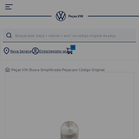
0
Nova Serrana
Entre/registre-se
/
Peças VW
/
Busca Simplificada
/
Peças por Código Original