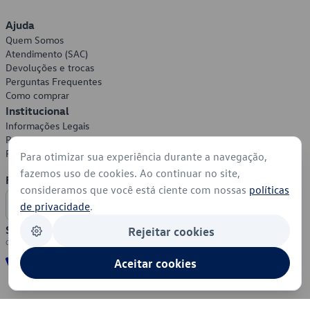
Ajuda
Quem Somos
Atendimento (SAC)
Devoluções e trocas
Perguntas Frequentes
Como comprar
Institucional
Informações Legais
Política de Privacidade
Política de Cookies
Para otimizar sua experiência durante a navegação,
fazemos uso de cookies. Ao continuar no site,
Formas de Pagamento
consideramos que você está ciente com nossas
políticas
de privacidade
.
Segurança
Rejeitar cookies
Aceitar cookies