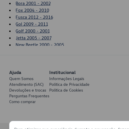
Bora 2001 - 2002
Fox 2004 - 2010
Fusca 2012 - 2016
Gol 2009 - 2011
Golf 2000 - 2001
Jetta 2005 - 2007
New Beetle 2000 - 2005
Polo 2003 - 2006
Saveiro 2010 - 2011
SpaceFox 2006 - 2010
Ajuda
Voyage 2009 - 2011
Institucional
Quem Somos
Informações Legais
Atendimento (SAC)
Política de Privacidade
Devoluções e trocas
Política de Cookies
Perguntas Frequentes
Como comprar