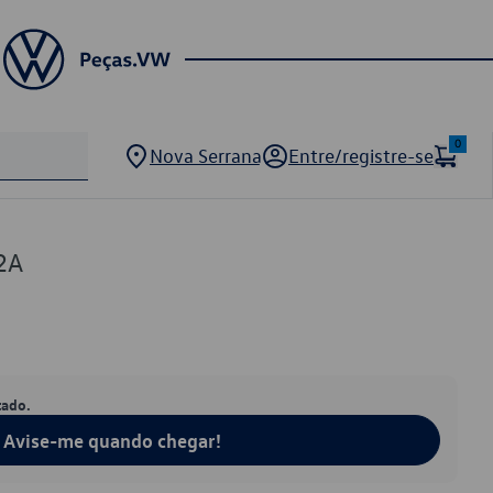
0
Nova Serrana
Entre/registre-se
2A
tado.
Avise-me quando chegar!