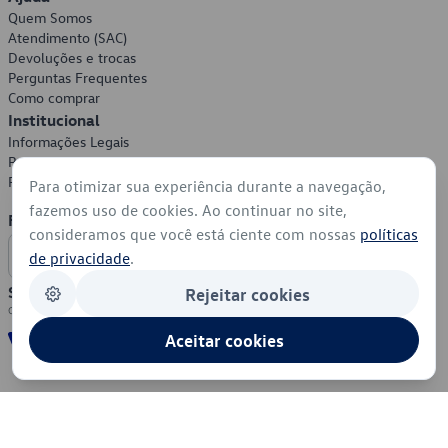
Quem Somos
Atendimento (SAC)
Devoluções e trocas
Perguntas Frequentes
Como comprar
Institucional
Informações Legais
Política de Privacidade
Política de Cookies
Para otimizar sua experiência durante a navegação,
fazemos uso de cookies. Ao continuar no site,
Formas de Pagamento
consideramos que você está ciente com nossas
políticas
de privacidade
.
Segurança
Rejeitar cookies
Aceitar cookies
© 2026 - Volkswagen do Brasil - Todos os direitos reservados