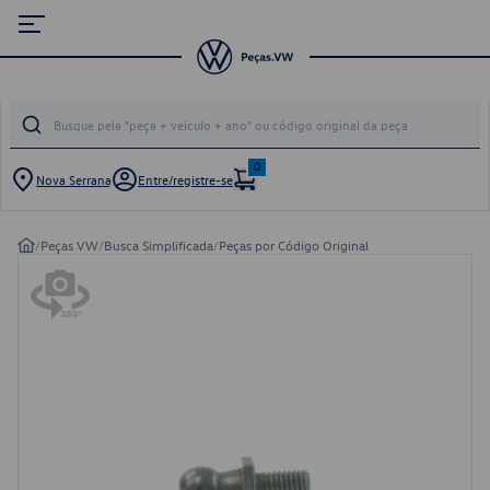
0
Nova Serrana
Entre/registre-se
/
Peças VW
/
Busca Simplificada
/
Peças por Código Original