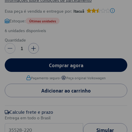
Informações sobre condições de parcelamento
Essa peça é vendida e entregue por:
Itacuã
Estoque:
Últimas unidades
6 unidades disponíveis
Quantidade
1
Comprar agora
•
Pagamento seguro
Peça original Volkswagen
Adicionar ao carrinho
Calcule frete e prazo
Entrega em todo o Brasil
Simular