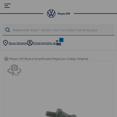
0
Nova Serrana
Entre/registre-se
/
Peças VW
/
Busca Simplificada
/
Peças por Código Original