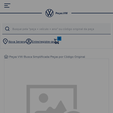
0
Nova Serrana
Entre/registre-se
/
Peças VW
/
Busca Simplificada
/
Peças por Código Original