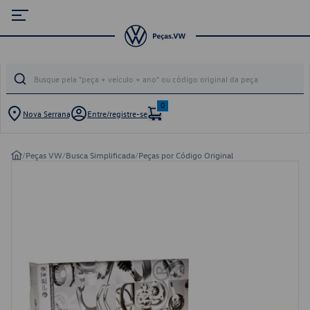
0
Nova Serrana
Entre/registre-se
/
Peças VW
/
Busca Simplificada
/
Peças por Código Original