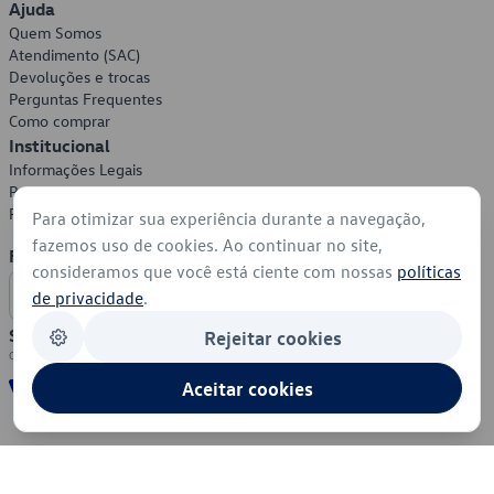
Ajuda
Quem Somos
Atendimento (SAC)
Devoluções e trocas
Perguntas Frequentes
Como comprar
Institucional
Informações Legais
Política de Privacidade
Política de Cookies
Para otimizar sua experiência durante a navegação,
fazemos uso de cookies. Ao continuar no site,
Formas de Pagamento
consideramos que você está ciente com nossas
políticas
de privacidade
.
Segurança
Rejeitar cookies
Aceitar cookies