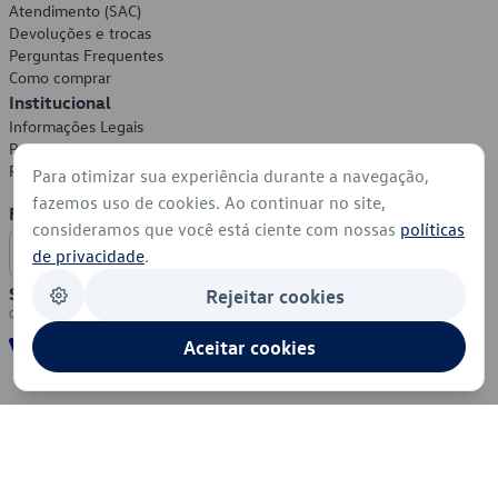
Atendimento (SAC)
Devoluções e trocas
Perguntas Frequentes
Como comprar
Institucional
Informações Legais
Política de Privacidade
Política de Cookies
Para otimizar sua experiência durante a navegação,
fazemos uso de cookies. Ao continuar no site,
Formas de Pagamento
consideramos que você está ciente com nossas
políticas
de privacidade
.
Segurança
Rejeitar cookies
Aceitar cookies
© 2026 - Volkswagen do Brasil - Todos os direitos reservados