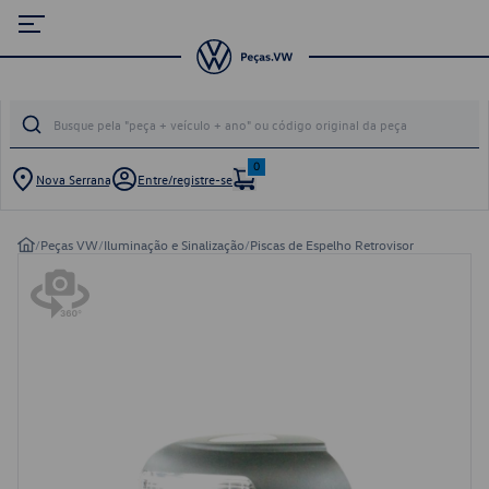
0
Nova Serrana
Entre/registre-se
/
Peças VW
/
Iluminação e Sinalização
/
Piscas de Espelho Retrovisor