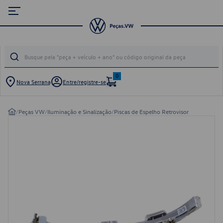
0
Nova Serrana
Entre/registre-se
/
Peças VW
/
Iluminação e Sinalização
/
Piscas de Espelho Retrovisor