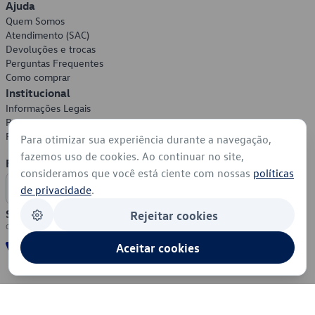
Ajuda
Quem Somos
Atendimento (SAC)
Devoluções e trocas
Perguntas Frequentes
Como comprar
Institucional
Informações Legais
Política de Privacidade
Política de Cookies
Para otimizar sua experiência durante a navegação,
fazemos uso de cookies. Ao continuar no site,
Formas de Pagamento
consideramos que você está ciente com nossas
políticas
de privacidade
.
Segurança
Rejeitar cookies
Aceitar cookies