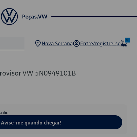
0
Nova Serrana
Entre/registre-se
etrovisor VW 5N0949101B
tado.
Avise-me quando chegar!