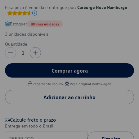
Essa peça é vendida e entregue por:
Carburgo Novo Hamburgo
Estoque:
Últimas unidades
3 unidades disponíveis
Quantidade
1
Comprar agora
•
Pagamento seguro
Peça original Volkswagen
Adicionar ao carrinho
Calcule frete e prazo
Entrega em todo o Brasil
Simular