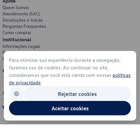
Ajuda
Quem Somos
Atendimento (SAC)
Devoluções e trocas
Perguntas Frequentes
Como comprar
Institucional
Informações Legais
Política de Privacidade
Política de Cookies
Para otimizar sua experiência durante a navegação,
fazemos uso de cookies. Ao continuar no site,
Formas de Pagamento
consideramos que você está ciente com nossas
políticas
de privacidade
.
Segurança
Rejeitar cookies
Aceitar cookies
© 2026 - Volkswagen do Brasil - Todos os direitos reservados