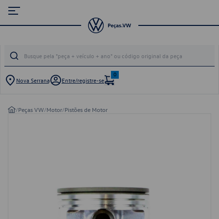
0
Nova Serrana
Entre/registre-se
/
Peças VW
/
Motor
/
Pistões de Motor