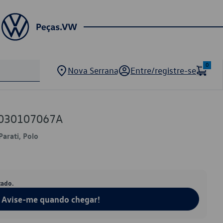
0
Nova Serrana
Entre/registre-se
 030107067A
Parati, Polo
tado.
Avise-me quando chegar!