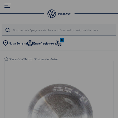
0
Nova Serrana
Entre/registre-se
/
Peças VW
/
Motor
/
Pistões de Motor