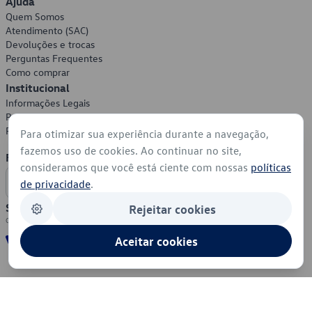
Ajuda
Quem Somos
Atendimento (SAC)
Devoluções e trocas
Perguntas Frequentes
Como comprar
Institucional
Informações Legais
Política de Privacidade
Política de Cookies
Para otimizar sua experiência durante a navegação,
fazemos uso de cookies. Ao continuar no site,
Formas de Pagamento
consideramos que você está ciente com nossas
políticas
de privacidade
.
Segurança
Rejeitar cookies
Aceitar cookies
© 2026 - Volkswagen do Brasil - Todos os direitos reservados