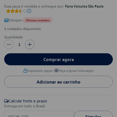
Essa peça é vendida e entregue por:
Faria Veículos São Paulo
Estoque:
Últimas unidades
4 unidades disponíveis
Quantidade
1
Comprar agora
•
Pagamento seguro
Peça original Volkswagen
Adicionar ao carrinho
Calcule frete e prazo
Entrega em todo o Brasil
Simular