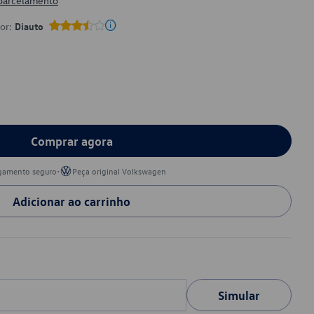
 parcelamento
por:
Diauto
Comprar agora
•
gamento seguro
Peça original Volkswagen
Adicionar ao carrinho
Simular