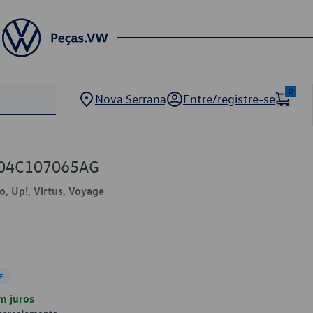
0
Nova Serrana
Entre/registre-se
W 04C107065AG
lo, Up!, Virtus, Voyage
F
m juros