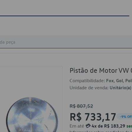
Pistão de Motor V
Compatibilidade:
Fox, Gol, Po
Unidade de venda:
Unitário(a)
R$ 807,52
R$ 733,17
-9% OF
Em até
💳 4x de R$ 183,29
se