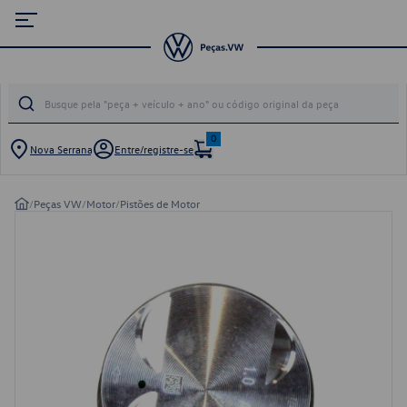
0
Nova Serrana
Entre/registre-se
/
Peças VW
/
Motor
/
Pistões de Motor