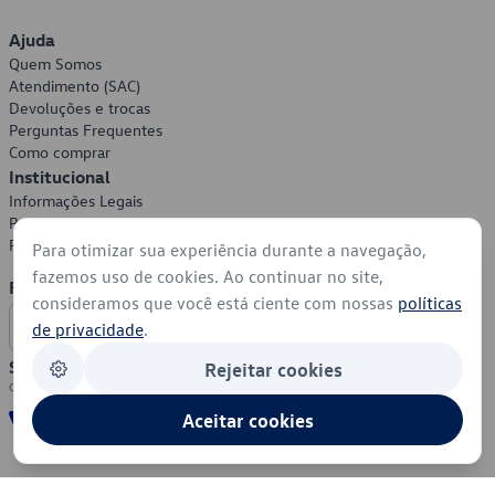
Ajuda
Quem Somos
Atendimento (SAC)
Devoluções e trocas
Perguntas Frequentes
Como comprar
Institucional
Informações Legais
Política de Privacidade
Política de Cookies
Para otimizar sua experiência durante a navegação,
fazemos uso de cookies. Ao continuar no site,
Formas de Pagamento
consideramos que você está ciente com nossas
políticas
de privacidade
.
Segurança
Rejeitar cookies
Aceitar cookies