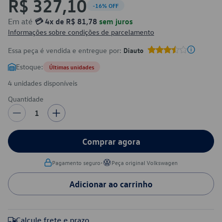
R$ 327,10
-16% OFF
Em até
💳 4x de R$ 81,78
sem juros
Informações sobre condições de parcelamento
Essa peça é vendida e entregue por:
Diauto
Estoque:
Últimas unidades
4 unidades disponíveis
Quantidade
1
Comprar agora
•
Pagamento seguro
Peça original Volkswagen
Adicionar ao carrinho
Calcule frete e prazo