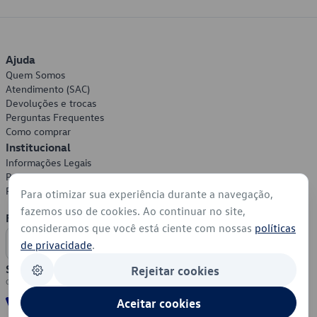
Ajuda
Quem Somos
Atendimento (SAC)
Devoluções e trocas
Perguntas Frequentes
Como comprar
Institucional
Informações Legais
Política de Privacidade
Política de Cookies
Para otimizar sua experiência durante a navegação,
fazemos uso de cookies. Ao continuar no site,
Formas de Pagamento
consideramos que você está ciente com nossas
políticas
de privacidade
.
Segurança
Rejeitar cookies
Aceitar cookies