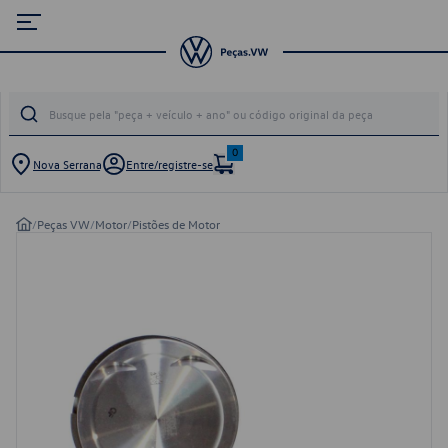
0
Nova Serrana
Entre/registre-se
/
Peças VW
/
Motor
/
Pistões de Motor