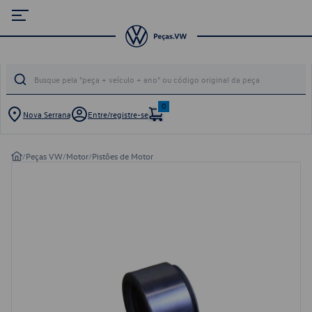
0
Nova Serrana
Entre/registre-se
/
Peças VW
/
Motor
/
Pistões de Motor