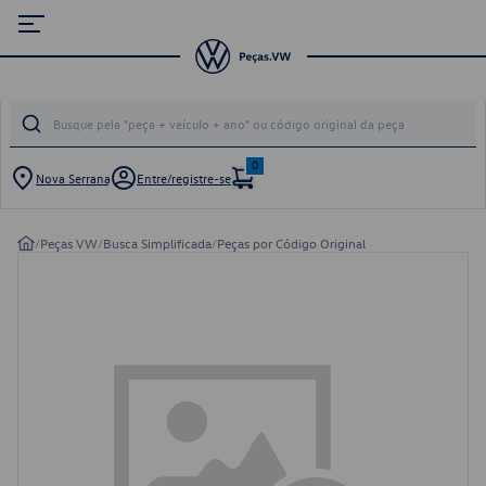
0
Nova Serrana
Entre/registre-se
/
Peças VW
/
Busca Simplificada
/
Peças por Código Original