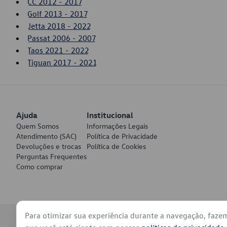
CC 2012 - 2017
Golf 2013 - 2017
Jetta 2018 - 2022
Passat 2006 - 2007
Taos 2021 - 2022
Tiguan 2017 - 2021
Ajuda
Institucional
Quem Somos
Informações Legais
Atendimento (SAC)
Política de Privacidade
Devoluções e trocas
Política de Cookies
Perguntas Frequentes
Como comprar
Para otimizar sua experiência durante a navegação, faze
© 2026 - Volkswagen do Brasil - Todos os direitos reservados