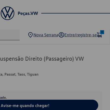
0
Nova Serrana
Entre/registre-se
Suspensão Direito (Passageiro) VW
ta, Passat, Taos, Tiguan
tado.
Avise-me quando chegar!