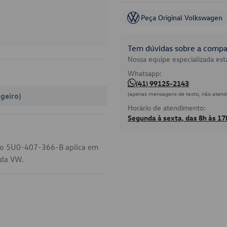
Peça Original Volkswagen
Tem dúvidas sobre a compat
Nossa equipe especializada está
Whatsapp:
(41) 99125-2143
(apenas mensagens de texto, não atend
ageiro)
Horário de atendimento:
Segunda à sexta, das 8h às 17
igo 5U0-407-366-B aplica em
 da VW.