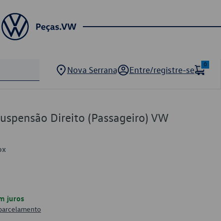
0
Nova Serrana
Entre/registre-se
Suspensão Direito (Passageiro) VW
ox
m juros
 parcelamento