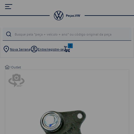
0
Nova Serrana
Entre/registre-se
/
Outlet