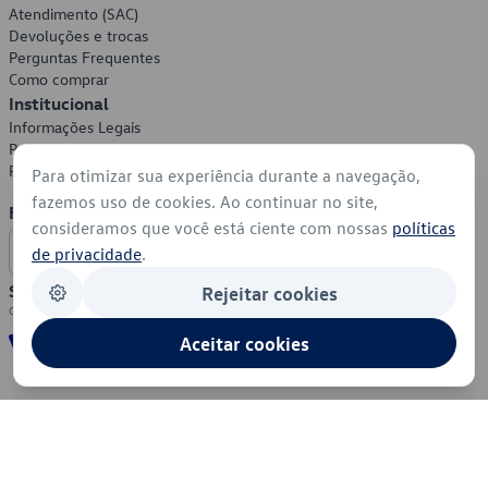
Atendimento (SAC)
Devoluções e trocas
Perguntas Frequentes
Como comprar
Institucional
Informações Legais
Política de Privacidade
Política de Cookies
Para otimizar sua experiência durante a navegação,
fazemos uso de cookies. Ao continuar no site,
Formas de Pagamento
consideramos que você está ciente com nossas
políticas
de privacidade
.
Segurança
Rejeitar cookies
Aceitar cookies
© 2026 - Volkswagen do Brasil - Todos os direitos reservados