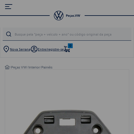
0
Nova Serrana
Entre/registre-se
/
Peças VW
/
Interior
/
Painéis