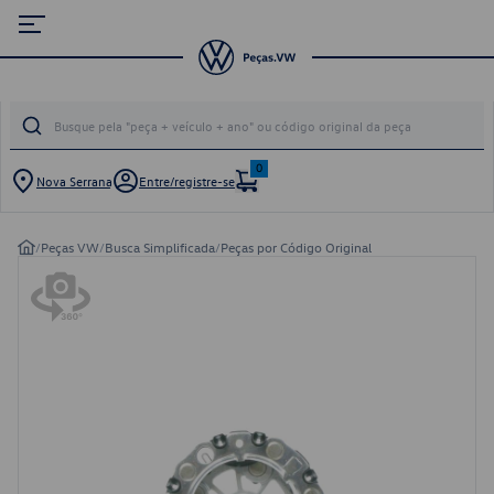
0
Nova Serrana
Entre/registre-se
/
Peças VW
/
Busca Simplificada
/
Peças por Código Original