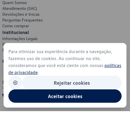
Quem Somos
Atendimento (SAC)
Devoluções e trocas
Perguntas Frequentes
Como comprar
Institucional
Informações Legais
Política de Privacidade
Política de Cookies
Para otimizar sua experiência durante a navegação,
fazemos uso de cookies. Ao continuar no site,
Formas de Pagamento
consideramos que você está ciente com nossas
políticas
de privacidade
.
Segurança
Rejeitar cookies
Aceitar cookies
© 2026 - Volkswagen do Brasil - Todos os direitos reservados