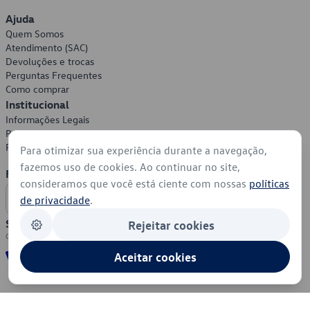
Ajuda
Quem Somos
Atendimento (SAC)
Devoluções e trocas
Perguntas Frequentes
Como comprar
Institucional
Informações Legais
Política de Privacidade
Política de Cookies
Para otimizar sua experiência durante a navegação,
fazemos uso de cookies. Ao continuar no site,
Formas de Pagamento
consideramos que você está ciente com nossas
políticas
de privacidade
.
Segurança
Rejeitar cookies
Aceitar cookies