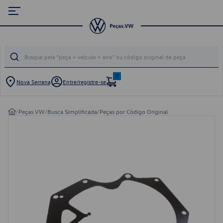
0
Nova Serrana
Entre/registre-se
/
Peças VW
/
Busca Simplificada
/
Peças por Código Original