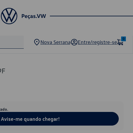
0
Nova Serrana
Entre/registre-se
9F
tado.
Avise-me quando chegar!