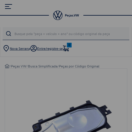
0
Nova Serrana
Entre/registre-se
/
Peças VW
/
Busca Simplificada
/
Peças por Código Original