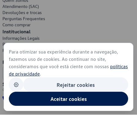
Quem Somos
Atendimento (SAC)
Devoluções e trocas
Perguntas Frequentes
Como comprar
Institucional
Informações Legais
Política de Privacidade
Política de Cookies
Para otimizar sua experiência durante a navegação,
fazemos uso de cookies. Ao continuar no site,
Formas de Pagamento
consideramos que você está ciente com nossas
políticas
de privacidade
.
Segurança
Rejeitar cookies
Aceitar cookies
© 2026 - Volkswagen do Brasil - Todos os direitos reservados