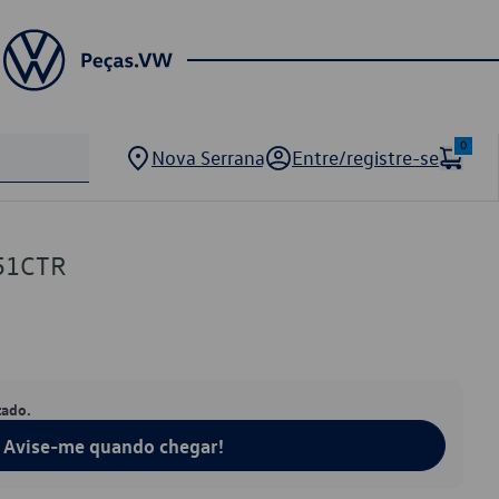
0
Nova Serrana
Entre/registre-se
51CTR
tado.
Avise-me quando chegar!