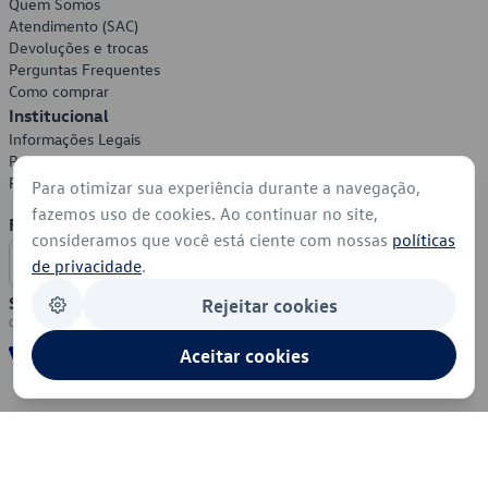
Quem Somos
Atendimento (SAC)
Devoluções e trocas
Perguntas Frequentes
Como comprar
Institucional
Informações Legais
Política de Privacidade
Política de Cookies
Para otimizar sua experiência durante a navegação,
fazemos uso de cookies. Ao continuar no site,
Formas de Pagamento
consideramos que você está ciente com nossas
políticas
de privacidade
.
Segurança
Rejeitar cookies
Aceitar cookies
© 2026 - Volkswagen do Brasil - Todos os direitos reservados