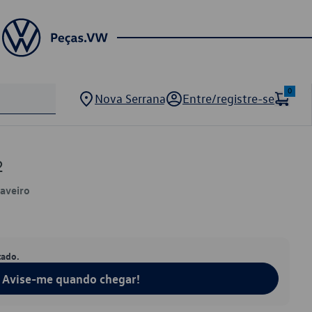
0
Nova Serrana
Entre/registre-se
2
Saveiro
tado.
Avise-me quando chegar!