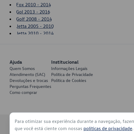
Fox 2010 - 2014
Gol 2013 - 2016
Golf 2008 - 2014
Jetta 2005 - 2010
Jetta 2010 - 2014
Passat 2006 - 2007
Polo 2007 - 2012
Saveiro 2014 - 2016
Ajuda
SpaceFox 2011 - 2014
Institucional
Quem Somos
Informações Legais
Tiguan 2008 - 2011
Atendimento (SAC)
Política de Privacidade
Voyage 2013 - 2016
Devoluções e trocas
Política de Cookies
Perguntas Frequentes
Como comprar
Para otimizar sua experiência durante a navegação, faze
© 2026 - Volkswagen do Brasil - Todos os direitos reservados
que você está ciente com nossas
políticas de privacidade
.