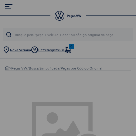
0
Nova Serrana
Entre/registre-se
/
Peças VW
/
Busca Simplificada
/
Peças por Código Original