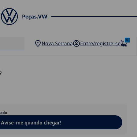
0
Nova Serrana
Entre/registre-se
9
tado.
Avise-me quando chegar!