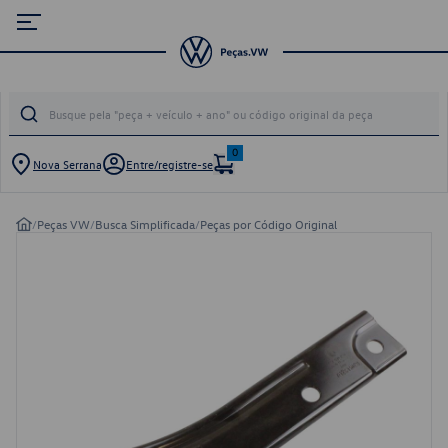
0
Nova Serrana
Entre/registre-se
/
Peças VW
/
Busca Simplificada
/
Peças por Código Original