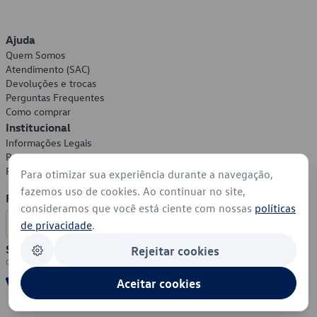
Ajuda
Quem Somos
Atendimento (SAC)
Devoluções e trocas
Perguntas Frequentes
Como comprar
Institucional
Informações Legais
Política de Privacidade
Política de Cookies
Para otimizar sua experiência durante a navegação,
fazemos uso de cookies. Ao continuar no site,
Formas de Pagamento
consideramos que você está ciente com nossas
políticas
de privacidade
.
Segurança
Rejeitar cookies
Aceitar cookies