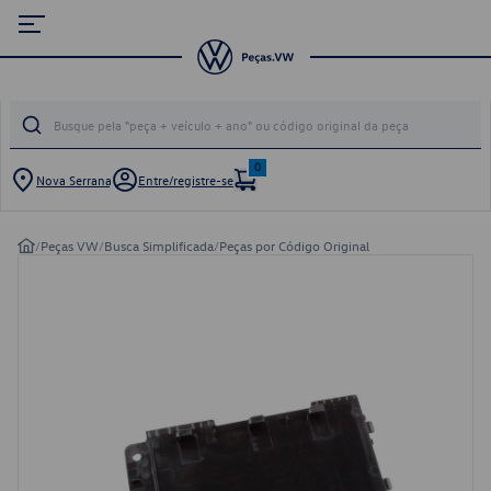
0
Nova Serrana
Entre/registre-se
/
Peças VW
/
Busca Simplificada
/
Peças por Código Original