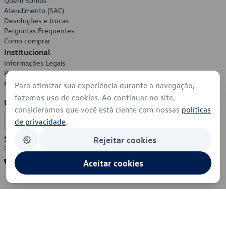
Quem Somos
Atendimento (SAC)
Devoluções e trocas
Perguntas Frequentes
Como comprar
Institucional
Informações Legais
Política de Privacidade
Política de Cookies
Para otimizar sua experiência durante a navegação,
fazemos uso de cookies. Ao continuar no site,
Formas de Pagamento
consideramos que você está ciente com nossas
políticas
de privacidade
.
Segurança
Rejeitar cookies
Aceitar cookies
© 2026 - Volkswagen do Brasil - Todos os direitos reservados