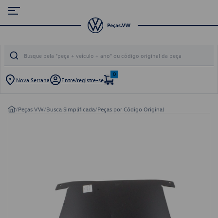
0
Nova Serrana
Entre/registre-se
/
Peças VW
/
Busca Simplificada
/
Peças por Código Original