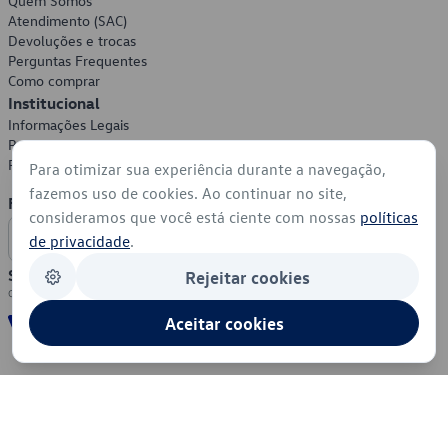
Quem Somos
Atendimento (SAC)
Devoluções e trocas
Perguntas Frequentes
Como comprar
Institucional
Informações Legais
Política de Privacidade
Política de Cookies
Para otimizar sua experiência durante a navegação,
fazemos uso de cookies. Ao continuar no site,
Formas de Pagamento
consideramos que você está ciente com nossas
políticas
de privacidade
.
Segurança
Rejeitar cookies
Aceitar cookies
© 2026 - Volkswagen do Brasil - Todos os direitos reservados