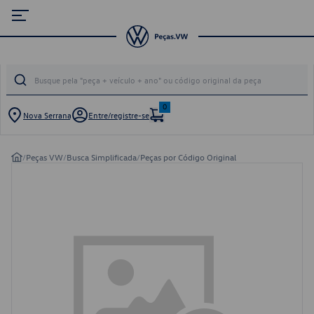
0
Nova Serrana
Entre/registre-se
/
Peças VW
/
Busca Simplificada
/
Peças por Código Original