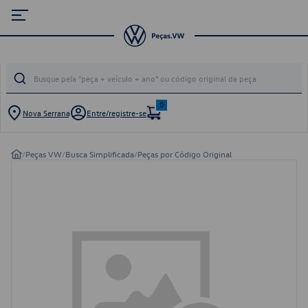
0
Nova Serrana
Entre/registre-se
/
Peças VW
/
Busca Simplificada
/
Peças por Código Original