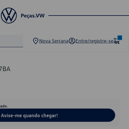
0
Nova Serrana
Entre/registre-se
7BA
tado.
Avise-me quando chegar!