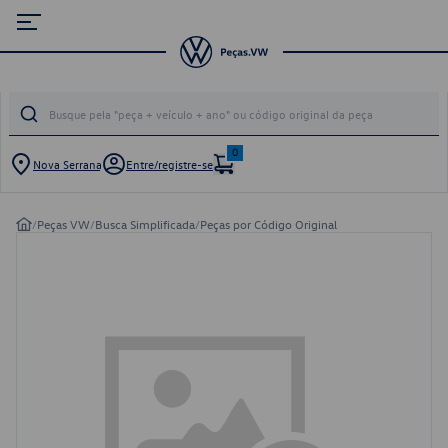
0
Nova Serrana
Entre/registre-se
/
Peças VW
/
Busca Simplificada
/
Peças por Código Original