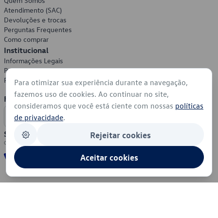
Quem Somos
Atendimento (SAC)
Devoluções e trocas
Perguntas Frequentes
Como comprar
Institucional
Informações Legais
Política de Privacidade
Política de Cookies
Para otimizar sua experiência durante a navegação,
fazemos uso de cookies. Ao continuar no site,
Formas de Pagamento
consideramos que você está ciente com nossas
políticas
de privacidade
.
Segurança
Rejeitar cookies
Aceitar cookies
© 2026 - Volkswagen do Brasil - Todos os direitos reservados