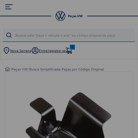
0
Nova Serrana
Entre/registre-se
/
Peças VW
/
Busca Simplificada
/
Peças por Código Original