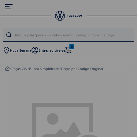
0
Nova Serrana
Entre/registre-se
/
Peças VW
/
Busca Simplificada
/
Peças por Código Original