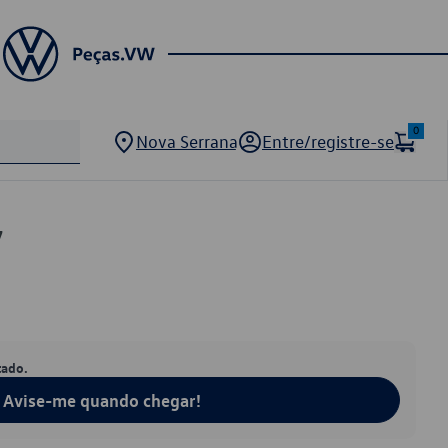
0
Nova Serrana
Entre/registre-se
7
tado.
Avise-me quando chegar!