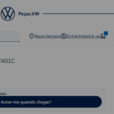
0
Nova Serrana
Entre/registre-se
7A01C
tado.
Avise-me quando chegar!